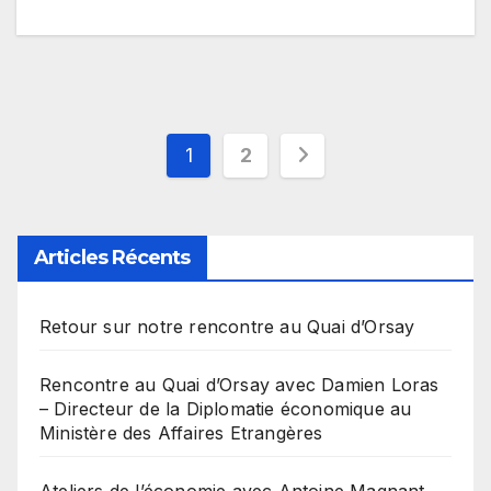
Pagination
1
2
des
publications
Articles Récents
Retour sur notre rencontre au Quai d’Orsay
Rencontre au Quai d’Orsay avec Damien Loras
– Directeur de la Diplomatie économique au
Ministère des Affaires Etrangères