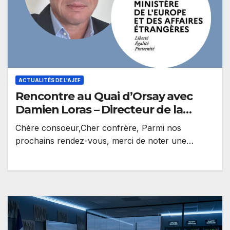
ACTUALITÉS DE L'AJEF
Rencontre au Quai d’Orsay avec
Damien Loras – Directeur de la
Diplomatie économique au
Chère consoeur,Cher confrère, Parmi nos
Ministère des Affaires Etrangères
prochains rendez-vous, merci de noter une
rencontre avec Damien Loras Directeur de la
Diplomatie économique…