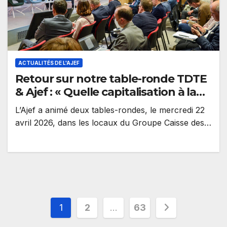
ACTUALITÉS DE L'AJEF
Retour sur notre table-ronde TDTE
& Ajef : « Quelle capitalisation à la
française en soutien au système de
L’Ajef a animé deux tables-rondes, le mercredi 22
retraites ? »
avril 2026, dans les locaux du Groupe Caisse des
Dépôts consacrée à…
Pagination
1
2
…
63