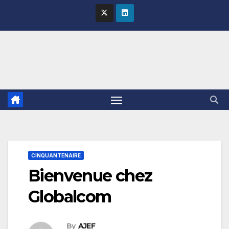
Skip
to
content
CINQUANTENAIRE
Bienvenue chez
Globalcom
By
AJEF