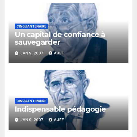
CINQUANTENAIRE
Un capital de confiance à
sauvegarder
JAN 9, 2007
AJEF
CINQUANTENAIRE
Indispensable pédagogie
JAN 9, 2007
AJEF