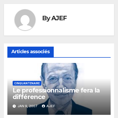
l’article
By
AJEF
Articles associés
CINQUANTENAIRE
Le professionnalisme fera la
différence
JAN 9, 2007
AJEF