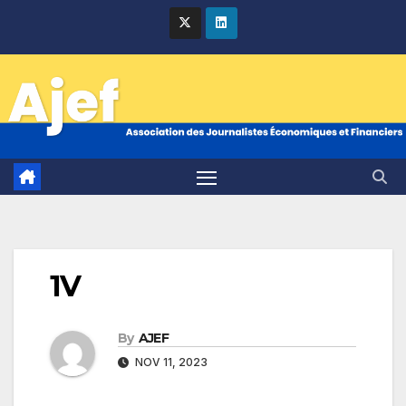
Skip
to
content
1V
By
AJEF
NOV 11, 2023