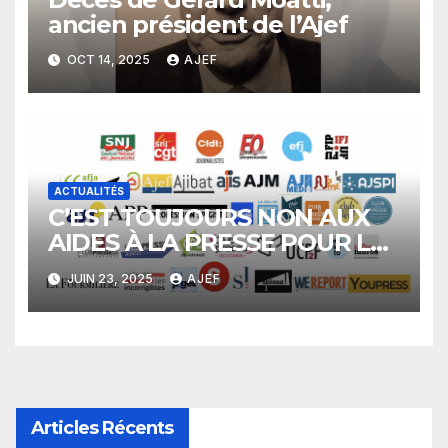
ancien président de l’Ajef
OCT 14, 2025
AJEF
ACTUALITÉS
C’EST TOUJOURS NON AUX
AIDES À LA PRESSE POUR LES
MÉDIAS SANS JOURNALISTES
JUIN 23, 2025
AJEF
!
Articles Récents