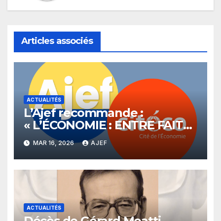
Articles associés
ACTUALITÉS
L’Ajef recommande :
« L’ÉCONOMIE : ENTRE FAITS
ET OPINIONS »
MAR 16, 2026
AJEF
ACTUALITÉS
Décès de Gérard Moatti,