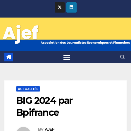
Skip
to
content
ACTUALITÉS
BIG 2024 par
Bpifrance
By
AJEF