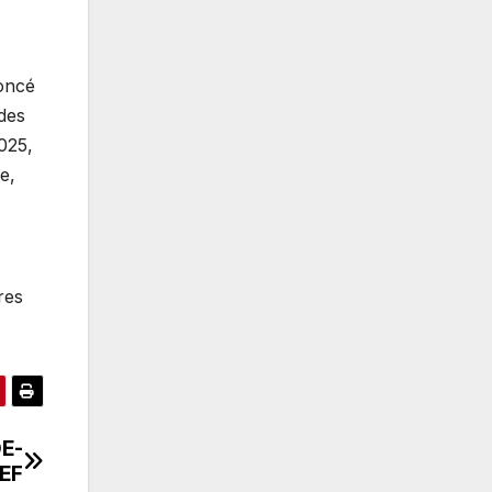
noncé
des
2025,
e,
res
DE-
EF