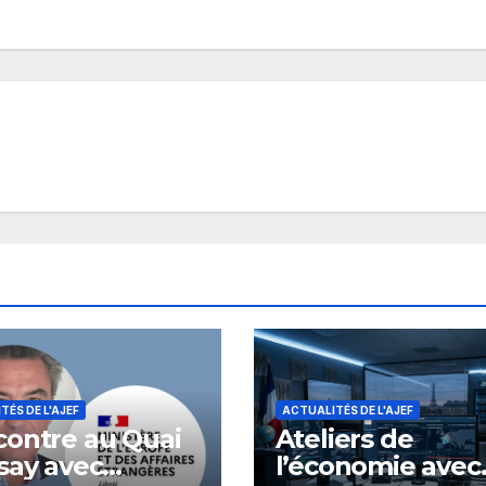
TÉS DE L'AJEF
ACTUALITÉS DE L'AJEF
ontre au Quai
Ateliers de
say avec
l’économie avec