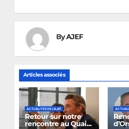
de
l’article
By
AJEF
Articles associés
ACTUALITÉS DE L'AJEF
ACTUALI
Retour sur notre
Renc
rencontre au Quai
d’Or