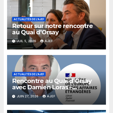
ACTUALITÉS DE L'AJEF
Retour sur notre rencontre
au Quai d’Orsay
JUIL 5, 2026
AJEF
ACTUALITÉS DE L'AJEF
Rencontre au Quai d’Orsay
avec Damien Loras –
Directeur de la Diplomatie
JUIN 27, 2026
AJEF
économique au Ministère des
Affaires Etrangères