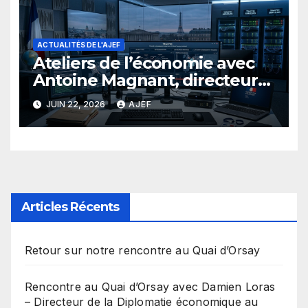
ACTUALITÉS DE L'AJEF
Ateliers de l’économie avec
Antoine Magnant, directeur
de Tracfin
JUIN 22, 2026
AJEF
Articles Récents
Retour sur notre rencontre au Quai d’Orsay
Rencontre au Quai d’Orsay avec Damien Loras
– Directeur de la Diplomatie économique au