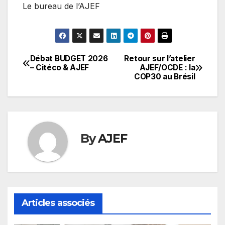
Le bureau de l’AJEF
Débat BUDGET 2026
Retour sur l’atelier
Navigation
– Citéco & AJEF
AJEF/OCDE : la
COP30 au Brésil
de
l’article
By
AJEF
Articles associés