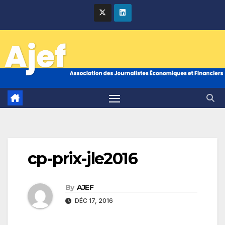
Skip
to
content
cp-prix-jle2016
By
AJEF
DÉC 17, 2016