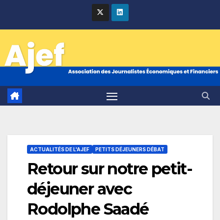
Skip
to
content
ACTUALITÉS DE L'AJEF
PETITS DÉJEUNERS DÉBAT
Retour sur notre petit-
déjeuner avec
Rodolphe Saadé