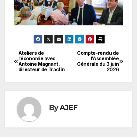
Ateliers de
Compte-rendu de
Navigation
l’économie avec
l’Assemblée
Antoine Magnant,
Générale du 3 juin
de
directeur de Tracfin
2026
l’article
By
AJEF