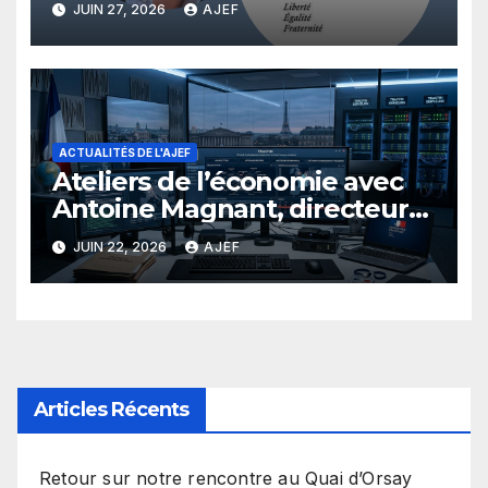
JUIN 27, 2026
AJEF
économique au Ministère des
Affaires Etrangères
ACTUALITÉS DE L'AJEF
Ateliers de l’économie avec
Antoine Magnant, directeur
de Tracfin
JUIN 22, 2026
AJEF
Articles Récents
Retour sur notre rencontre au Quai d’Orsay