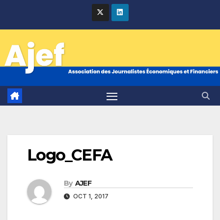
Skip
to
content
Logo_CEFA
By
AJEF
OCT 1, 2017