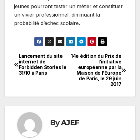
jeunes pourront tester un métier et constituer
un vivier professionnel, diminuant la
probabilité d’échec scolaire.
Lancement du site
14e édition du Prix de
Navigation
internet de
l’initiative
Forbidden Stories le
européenne par la
de
31/10 à Paris
Maison de l’Europe
de Paris, le 29 juin
l’article
2017
By
AJEF