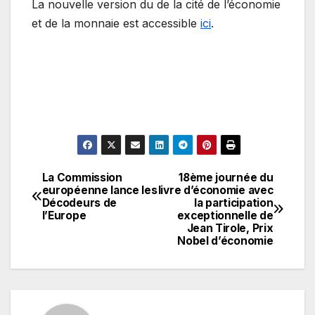
La nouvelle version du de la cité de l’économie
et de la monnaie est accessible
ici
.
La Commission
18ème journée du
Navigation
européenne lance les
livre d’économie avec
Décodeurs de
la participation
de
l’Europe
exceptionnelle de
Jean Tirole, Prix
l’article
Nobel d’économie