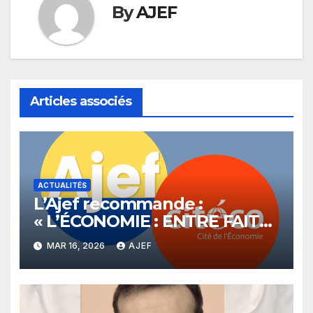
By
AJEF
Articles associés
ACTUALITÉS
L’Ajef recommande :
« L’ÉCONOMIE : ENTRE FAITS
ET OPINIONS »
MAR 16, 2026
AJEF