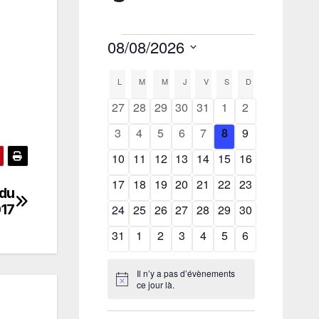
 du
017