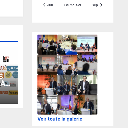
S
 À
R
NS
Voir toute la galerie