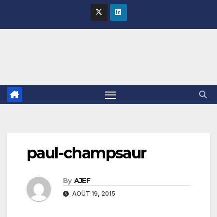
Skip
to
content
paul-champsaur
By
AJEF
AOÛT 19, 2015