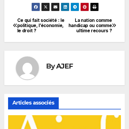
Ce qui fait société : le
La nation comme
Navigation
politique, l’économie,
handicap ou comme
le droit ?
ultime recours ?
de
l’article
By
AJEF
Articles associés