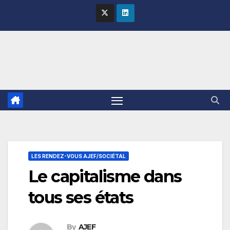
Skip
to
content
LES RENDEZ-VOUS AJEF/SOCIÉTAL
Le capitalisme dans
tous ses états
By
AJEF