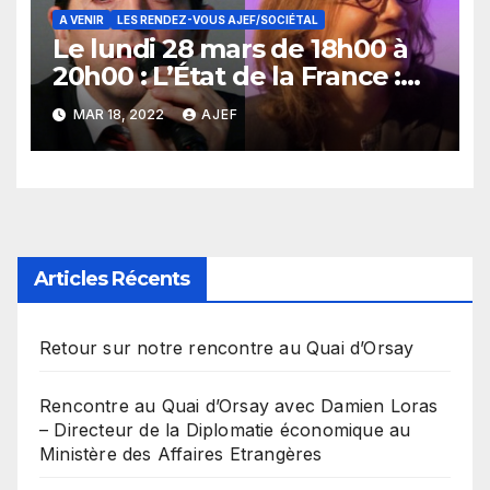
gouverneur de la Banque de
France et ex-président de la
A VENIR
LES RENDEZ-VOUS AJEF/SOCIÉTAL
Le lundi 28 mars de 18h00 à
Banque centrale européenne
20h00 : L’État de la France :
comment résoudre
MAR 18, 2022
AJEF
l’équation économique et
sociale ? Avec Jérôme
Fourquet, Analyste politique
et Directeur à l’IFOP et de
Mathilde Lemoine, Cheffe
économiste du groupe
Articles Récents
Edmond de Rothschild et
Professeur à l’IEP de Paris
Retour sur notre rencontre au Quai d’Orsay
Rencontre au Quai d’Orsay avec Damien Loras
– Directeur de la Diplomatie économique au
Ministère des Affaires Etrangères