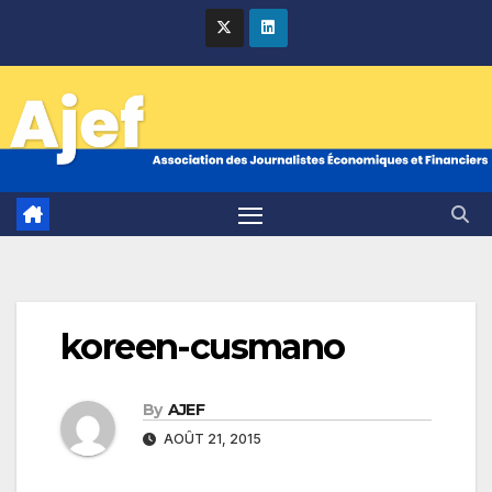
Skip
to
content
koreen-cusmano
By
AJEF
AOÛT 21, 2015