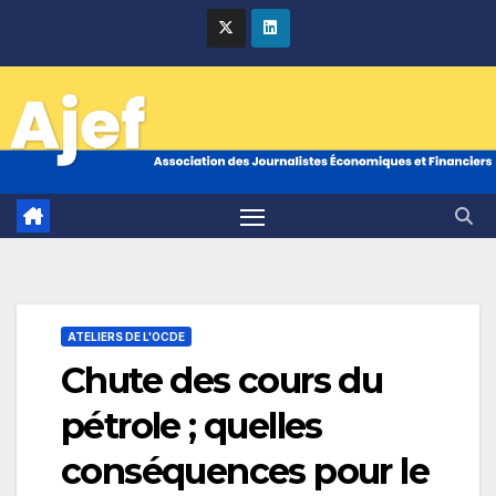
Skip
to
content
ATELIERS DE L'OCDE
Chute des cours du
pétrole ; quelles
conséquences pour le