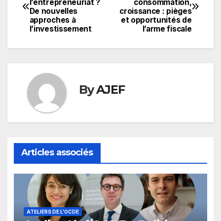
l’entrepreneuriat ?
consommation,
de
De nouvelles
croissance : pièges
approches à
et opportunités de
l’article
l’investissement
l’arme fiscale
By
AJEF
Articles associés
ATELIERS DE L'OCDE