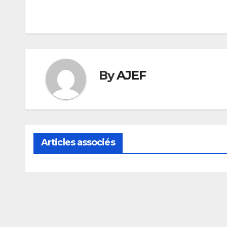
de
l’article
By
AJEF
Articles associés