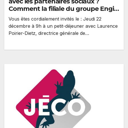
avec les partenaires sociaux ?
Comment la filiale du groupe Engie
aborde les prochaines semaines et
Vous êtes cordialement invités le : Jeudi 22
prochains mois ? Laurence Poirier-
décembre à 9h à un petit-déjeuner avec Laurence
Dietz, directrice générale de GRDF,
Poirier-Dietz, directrice générale de…
vient répondre à toutes les
questions des journalistes
adhérents à l’Ajef.