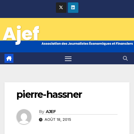
Skip
to
content
pierre-hassner
By
AJEF
AOÛT 18, 2015