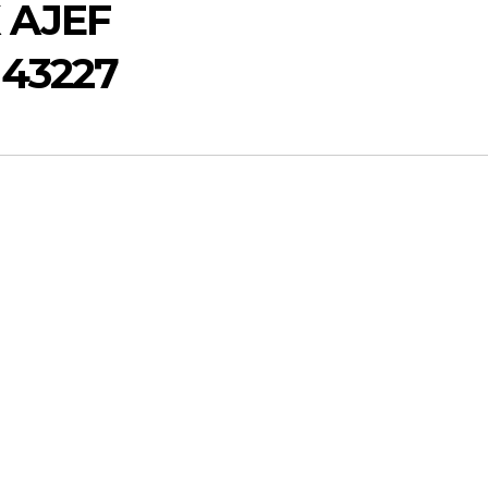
 AJEF
a43227