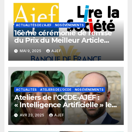
ACTUALITÉS DE L'AJEF
NOS ÉVÉNEMENTS
16ème cérémonie de remise
du Prix du Meilleur Article
Financier
MAI 9, 2025
AJEF
ACTUALITÉS
ATELIERS DE L'OCDE
NOS ÉVÉNEMENTS
Ateliers de l’OCDE-AJEF :
« Intelligence Artificielle » le
13 mai 2025
AVR 23, 2025
AJEF