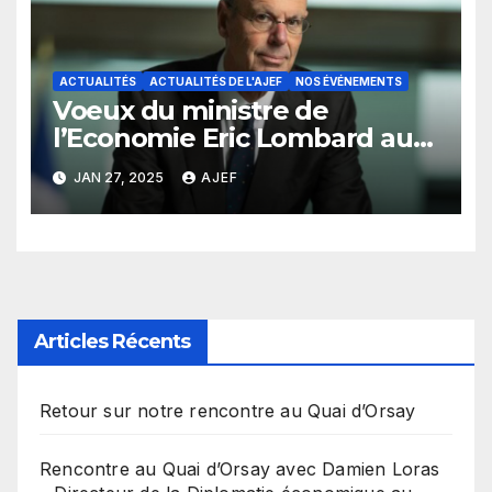
ACTUALITÉS
ACTUALITÉS DE L'AJEF
NOS ÉVÉNEMENTS
Voeux du ministre de
l’Economie Eric Lombard aux
adhérents de l’AJEF
JAN 27, 2025
AJEF
Articles Récents
Retour sur notre rencontre au Quai d’Orsay
Rencontre au Quai d’Orsay avec Damien Loras