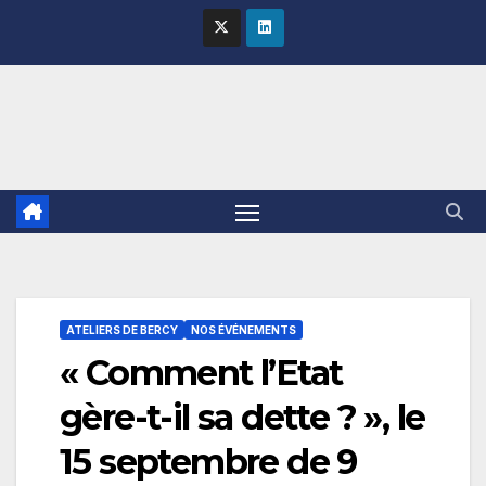
Skip
to
content
ATELIERS DE BERCY
NOS ÉVÉNEMENTS
« Comment l’Etat
gère-t-il sa dette ? », le
15 septembre de 9