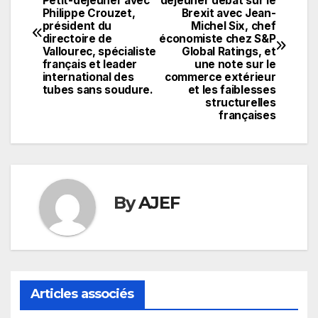
Petit-déjeuner avec
déjeuner débat sur le
de
Philippe Crouzet,
Brexit avec Jean-
président du
Michel Six, chef
l’article
directoire de
économiste chez S&P
Vallourec, spécialiste
Global Ratings, et
français et leader
une note sur le
international des
commerce extérieur
tubes sans soudure.
et les faiblesses
structurelles
françaises
By
AJEF
Articles associés