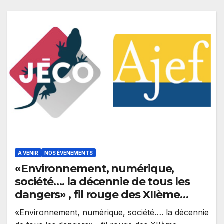
A VENIR
NOS ÉVÉNEMENTS
«Environnement, numérique,
société…. la décennie de tous les
dangers» , fil rouge des XIIème
Journées de l’Economie (Jéco) les 5,
«Environnement, numérique, société…. la décennie
6 et 7 novembre à Lyon Vous