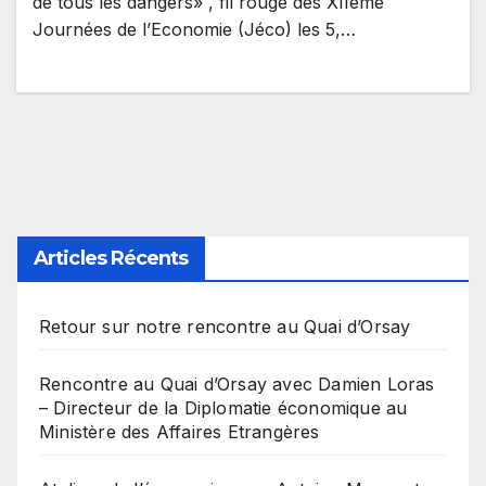
de tous les dangers» , fil rouge des XIIème
pouvez consulter le programme et
Journées de l’Economie (Jéco) les 5,…
vous inscrire sur
www.journeeseconomie.org.
Articles Récents
Retour sur notre rencontre au Quai d’Orsay
Rencontre au Quai d’Orsay avec Damien Loras
– Directeur de la Diplomatie économique au
Ministère des Affaires Etrangères