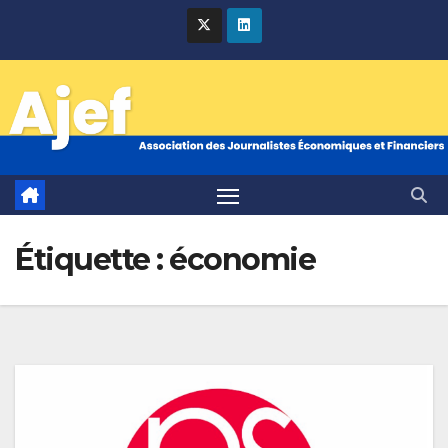
Skip
to
content
Étiquette :
économie