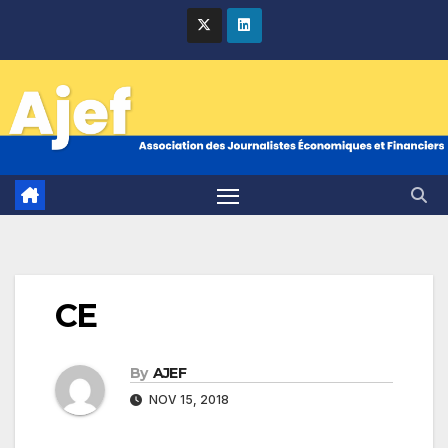
Skip
to
content
CE
By
AJEF
NOV 15, 2018