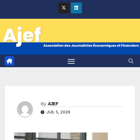
Skip
to
content
By
AJEF
JUIL 5, 2026