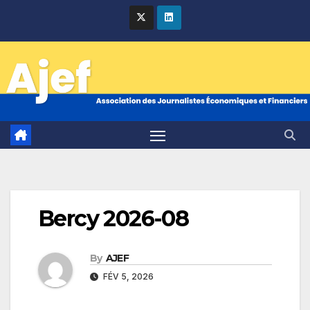
Skip
to
content
Bercy 2026-08
By
AJEF
FÉV 5, 2026