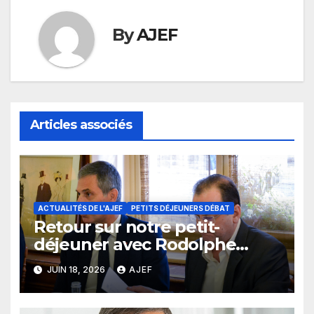
By
AJEF
Articles associés
ACTUALITÉS DE L'AJEF
PETITS DÉJEUNERS DÉBAT
Retour sur notre petit-
déjeuner avec Rodolphe
Saadé
JUIN 18, 2026
AJEF