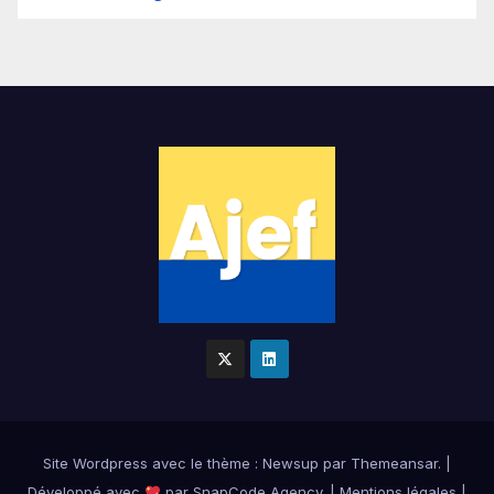
Site Wordpress
avec le thème : Newsup par
Themeansar
.
|
Développé avec
par
SnapCode Agency
.
|
Mentions légales
|