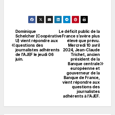
Dominique
Le déficit public de la
Navigation
Schelcher (Coopérative
France s’avère plus
U) vient répondre aux
élevé que prévu.
de
questions des
Mercredi 10 avril
journalistes adhérents
2024, Jean-Claude
l’article
de l’AJEF le jeudi 06
Trichet, ancien
juin.
président de la
Banque centrale
européenne et
gouverneur de la
Banque de France,
vient répondre aux
questions des
journalistes
adhérents à l’AJEF.