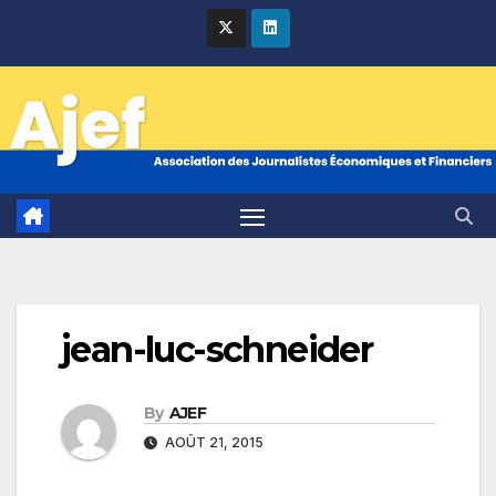
Skip
to
content
jean-luc-schneider
By
AJEF
AOÛT 21, 2015