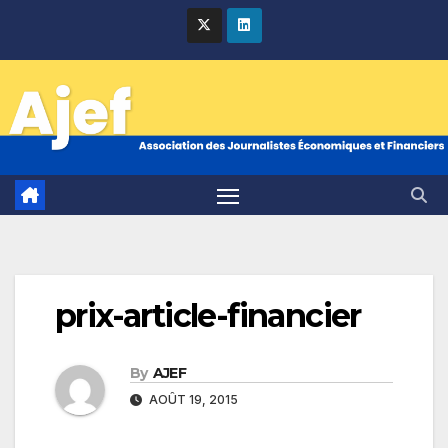
Skip
to
content
prix-article-financier
By
AJEF
AOÛT 19, 2015