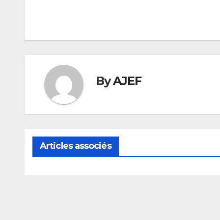
de
l’article
By
AJEF
Articles associés