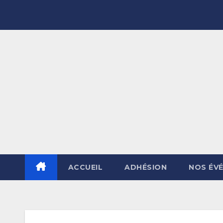
Skip
to
content
ACCUEIL
ADHÉSION
NOS ÉV