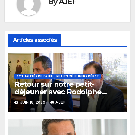
By
AJEF
Articles associés
ACTUALITÉS DE L'AJEF
PETITS DÉJEUNERS DÉBAT
Retour sur notre petit-
déjeuner avec Rodolphe
Saadé
JUIN 18, 2026
AJEF