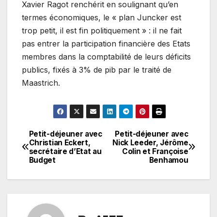
Xavier Ragot renchérit en soulignant qu’en
termes économiques, le « plan Juncker est
trop petit, il est fin politiquement » : il ne fait
pas entrer la participation financière des Etats
membres dans la comptabilité de leurs déficits
publics, fixés à 3% de pib par le traité de
Maastrich.
Petit-déjeuner avec
Petit-déjeuner avec
Navigation
Christian Eckert,
Nick Leeder, Jérôme
secrétaire d’Etat au
Colin et Françoise
de
Budget
Benhamou
l’article