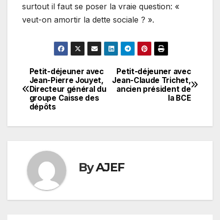
surtout il faut se poser la vraie question: «
veut-on amortir la dette sociale ? ».
Petit-déjeuner avec
Petit-déjeuner avec
Navigation
Jean-Pierre Jouyet,
Jean-Claude Trichet,
Directeur général du
ancien président de
de
groupe Caisse des
la BCE
dépôts
l’article
By
AJEF