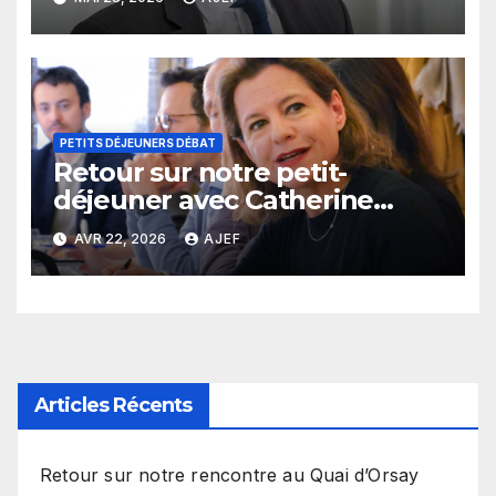
PETITS DÉJEUNERS DÉBAT
Retour sur notre petit-
déjeuner avec Catherine
MacGregor
AVR 22, 2026
AJEF
Articles Récents
Retour sur notre rencontre au Quai d’Orsay