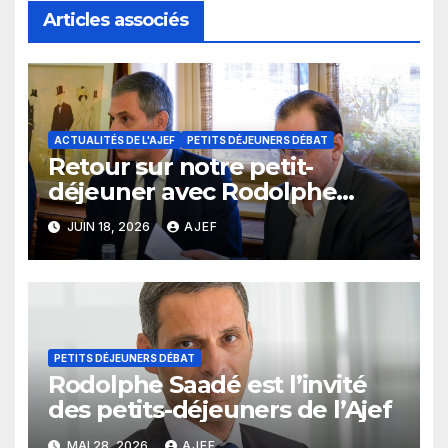
Articles associés
ACTUALITÉS DE L'AJEF
PETITS DÉJEUNERS DÉBAT
Retour sur notre petit-
déjeuner avec Rodolphe
Saadé
JUIN 18, 2026
AJEF
PETITS DÉJEUNERS DÉBAT
Rodolphe Saadé est l’invité
des petits-déjeuners de l’Ajef
MAI 28, 2026
AJEF