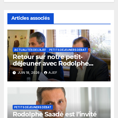
Articles associés
ACTUALITÉS DE L'AJEF
PETITS DÉJEUNERS DÉBAT
Retour sur notre petit-
déjeuner avec Rodolphe
Saadé
JUIN 18, 2026
AJEF
PETITS DÉJEUNERS DÉBAT
Rodolphe Saadé est l’invité