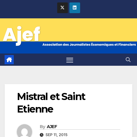
Skip
to
content
Mistral et Saint
Etienne
By
AJEF
SEP 11, 2015