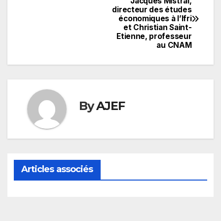
Jacques Mistral,
directeur des études
de
économiques à l’Ifri
et Christian Saint-
l’article
Etienne, professeur
au CNAM
By
AJEF
Articles associés