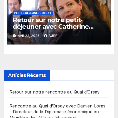
PETITS DÉJEUNERS DÉBAT
Retour sur notre petit-
déjeuner avec Catherine
MacGregor
AVR 22, 2026
AJEF
Articles Récents
Retour sur notre rencontre au Quai d’Orsay
Rencontre au Quai d’Orsay avec Damien Loras
– Directeur de la Diplomatie économique au
Ministère des Affaires Etrangères