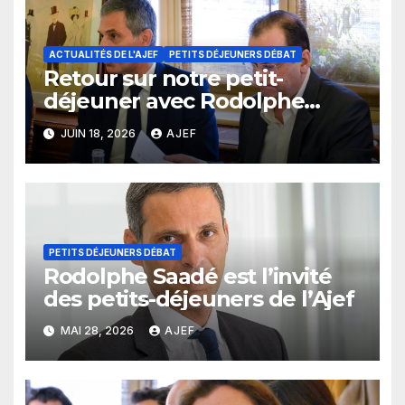
ACTUALITÉS DE L'AJEF
PETITS DÉJEUNERS DÉBAT
Retour sur notre petit-
déjeuner avec Rodolphe
Saadé
JUIN 18, 2026
AJEF
PETITS DÉJEUNERS DÉBAT
Rodolphe Saadé est l’invité
des petits-déjeuners de l’Ajef
MAI 28, 2026
AJEF