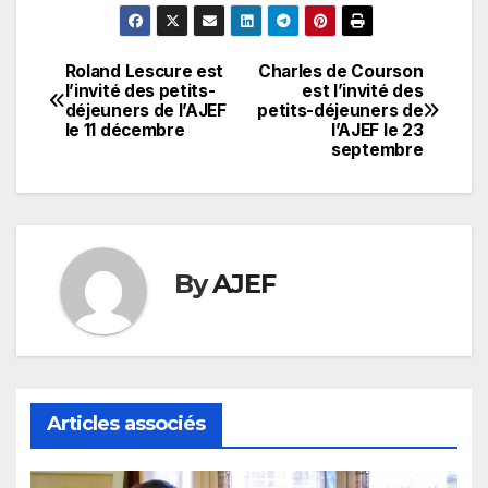
Roland Lescure est
Charles de Courson
Navigation
l’invité des petits-
est l’invité des
déjeuners de l’AJEF
petits-déjeuners de
de
le 11 décembre
l’AJEF le 23
septembre
l’article
By
AJEF
Articles associés