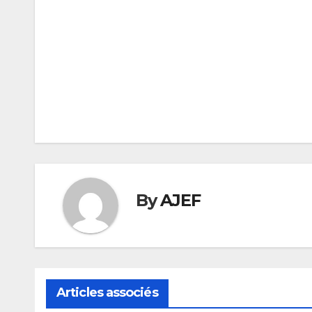
Navigation
de
l’article
By
AJEF
Articles associés