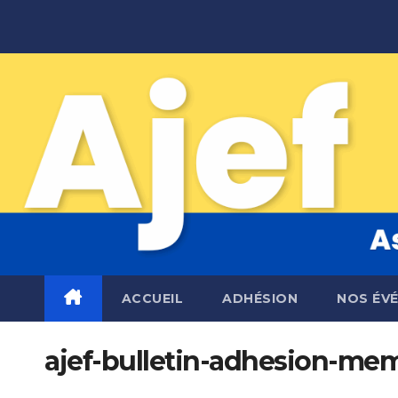
Skip
to
content
ACCUEIL
ADHÉSION
NOS ÉV
ajef-bulletin-adhesion-mem