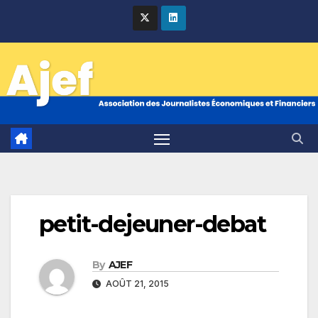
Skip
to
content
petit-dejeuner-debat
By
AJEF
AOÛT 21, 2015