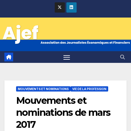
Skip
to
content
MOUVEMENTS ET NOMINATIONS
VIE DE LA PROFESSION
Mouvements et
nominations de mars
2017