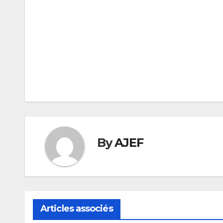
Navigation
de
l’article
By
AJEF
Articles associés