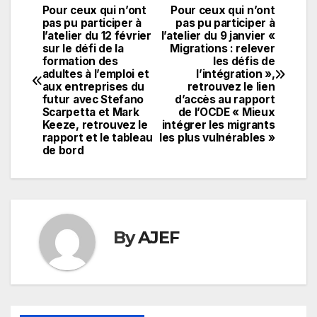
Pour ceux qui n’ont
Pour ceux qui n’ont
Navigation
pas pu participer à
pas pu participer à
l’atelier du 12 février
l’atelier du 9 janvier «
de
sur le défi de la
Migrations : relever
formation des
les défis de
l’article
adultes à l’emploi et
l’intégration »,
aux entreprises du
retrouvez le lien
futur avec Stefano
d’accès au rapport
Scarpetta et Mark
de l’OCDE « Mieux
Keeze, retrouvez le
intégrer les migrants
rapport et le tableau
les plus vulnérables »
de bord
By
AJEF