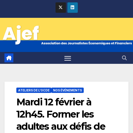
Skip
to
content
ATELIERS DE L'OCDE
NOS ÉVÉNEMENTS
Mardi 12 février à
12h45. Former les
adultes aux défis de