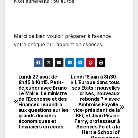
Non adhérents : 50 euros
Merci de bien vouloir préparer à l’avance
votre chèque ou l’appoint en espèces.
Lundi 27 août de
Lundi 18 juin à 8h30 –
Navigation
8h45 à 10h15. Petit-
« L’Europe dans tous
déjeuner avec Bruno
ses Etats : nouvelles
de
Le Maire. Le ministre
crises, nouveaux
de l’Economie et des
rebonds ? » avec
l’article
Finances répondra
Ambroise Fayolle,
aux questions sur les
vice-président de la
grands dossiers
BEI, et Jean Pisani-
économiques et
Ferry, professeur à
financiers en cours.
Sciences Po et à la
Hertie School of
Governance