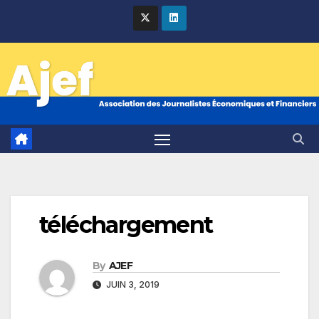
Skip
to
content
téléchargement
By
AJEF
JUIN 3, 2019