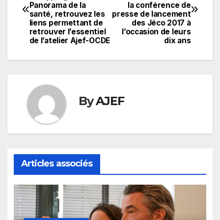
de
Panorama de la
la conférence de
santé, retrouvez les
presse de lancement
l’article
liens permettant de
des Jéco 2017 à
retrouver l’essentiel
l’occasion de leurs
de l’atelier Ajef-OCDE
dix ans
By
AJEF
Articles associés