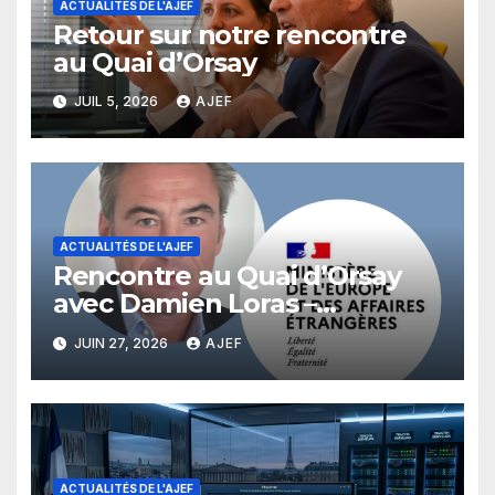
ACTUALITÉS DE L'AJEF
Retour sur notre rencontre
au Quai d’Orsay
JUIL 5, 2026
AJEF
ACTUALITÉS DE L'AJEF
Rencontre au Quai d’Orsay
avec Damien Loras –
Directeur de la Diplomatie
JUIN 27, 2026
AJEF
économique au Ministère des
Affaires Etrangères
ACTUALITÉS DE L'AJEF