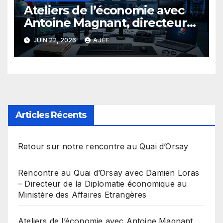
Ateliers de l’économie avec
Antoine Magnant, directeur
de Tracfin
JUIN 22, 2026
AJEF
Articles Récents
Retour sur notre rencontre au Quai d’Orsay
Rencontre au Quai d’Orsay avec Damien Loras
– Directeur de la Diplomatie économique au
Ministère des Affaires Etrangères
Ateliers de l’économie avec Antoine Magnant,