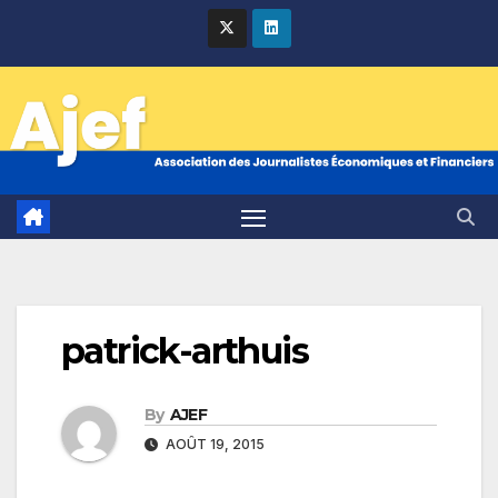
Skip
to
content
patrick-arthuis
By
AJEF
AOÛT 19, 2015