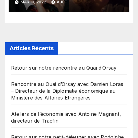
MAR 18, 2022
AJEF
l’équation économique et
sociale ? Avec Jérôme
Fourquet, Analyste politique
et Directeur à l’IFOP et de
Mathilde Lemoine, Cheffe
économiste du groupe
Articles Récents
Edmond de Rothschild et
Professeur à l’IEP de Paris
Retour sur notre rencontre au Quai d’Orsay
Rencontre au Quai d’Orsay avec Damien Loras
– Directeur de la Diplomatie économique au
Ministère des Affaires Etrangères
Ateliers de l’économie avec Antoine Magnant,
directeur de Tracfin
Retour sur notre petit-déjeuner avec Rodolphe