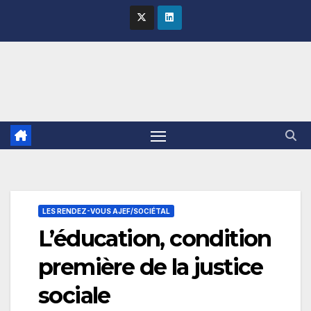
Skip
to
content
LES RENDEZ-VOUS AJEF/SOCIÉTAL
L’éducation, condition
première de la justice
sociale