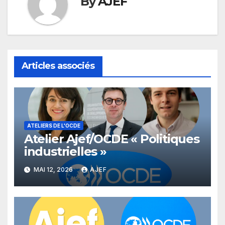
By
AJEF
Articles associés
ATELIERS DE L'OCDE
Atelier Ajef/OCDE « Politiques
industrielles »
MAI 12, 2026
AJEF