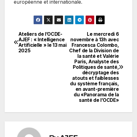
européenne et internationale.
Ateliers de l’OCDE-
Le mercredi 6
Navigation
AJEF : « Intelligence
novembre à 13h avec
Artificielle » le 13 mai
Francesca Colombo,
de
2025
Chef de la Division de
la santé et Valérie
l’article
Paris, Analyste des
Politiques de santé,
décryptage des
atouts et faiblesses
du système français,
en avant-première
du «Panorama de la
santé de l’OCDE»