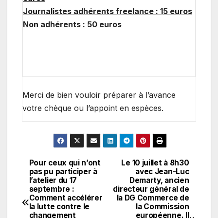
Journalistes adhérents freelance : 15 euros
Non adhérents : 50 euros
Merci de bien vouloir préparer à l’avance
votre chèque ou l’appoint en espèces.
Pour ceux qui n’ont
Le 10 juillet à 8h30
Navigation
pas pu participer à
avec Jean-Luc
l’atelier du 17
Demarty, ancien
de
septembre :
directeur général de
Comment accélérer
la DG Commerce de
l’article
la lutte contre le
la Commission
changement
européenne. Il