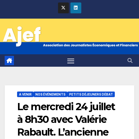
Skip
to
content
A VENIR
NOS ÉVÉNEMENTS
PETITS DÉJEUNERS DÉBAT
Le mercredi 24 juillet
à 8h30 avec Valérie
Rabault. L’ancienne