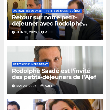
ACTUALITÉS DE L'AJEF
PETITS DÉJEUNERS DÉBAT
Retour sur notre petit-
déjeuner avec Rodolphe
Saadé
JUIN 18, 2026
AJEF
PETITS DÉJEUNERS DÉBAT
Rodolphe Saadé est l’invité
des petits-déjeuners de l’Ajef
MAI 28, 2026
AJEF