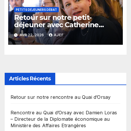
PETITS DÉJEUNERS DÉBAT
Retour sur notre petit-
déjeuner avec Catherine
MacGregor
AVR 22, 2026
AJEF
Articles Récents
Retour sur notre rencontre au Quai d’Orsay
Rencontre au Quai d’Orsay avec Damien Loras
– Directeur de la Diplomatie économique au
Ministère des Affaires Etrangères