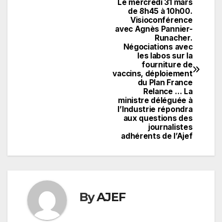
Le mercredi 31 mars
Navigation
de 8h45 à 10h00.
Visioconférence
de
avec Agnès Pannier-
Runacher.
l’article
Négociations avec
les labos sur la
fourniture de
vaccins, déploiement
du Plan France
Relance … La
ministre déléguée à
l’Industrie répondra
aux questions des
journalistes
adhérents de l’Ajef
By
AJEF