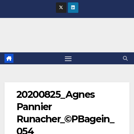
Skip
to
content
20200825_Agnes
Pannier
Runacher_©PBagein_
054